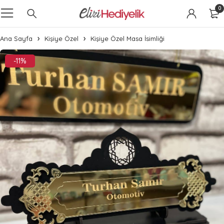
0
Ana Sayfa
Kişiye Özel
Kişiye Özel Masa İsimliği
-11%