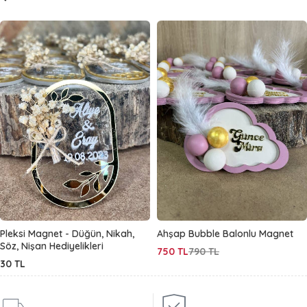
Pleksi Magnet - Düğün, Nikah,
Ahşap Bubble Balonlu Magnet
Söz, Nişan Hediyelikleri
750
TL
790
TL
30
TL