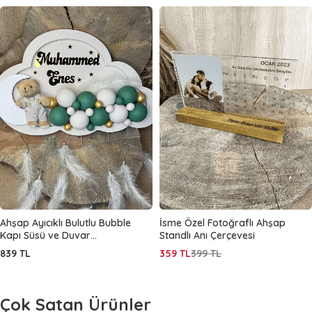
Ahşap Ayıcıklı Bulutlu Bubble
İsme Özel Fotoğraflı Ahşap
Kapı Süsü ve Duvar
Standlı Anı Çerçevesi
Dekorasyonu
839
TL
359
TL
399
TL
Çok Satan Ürünler