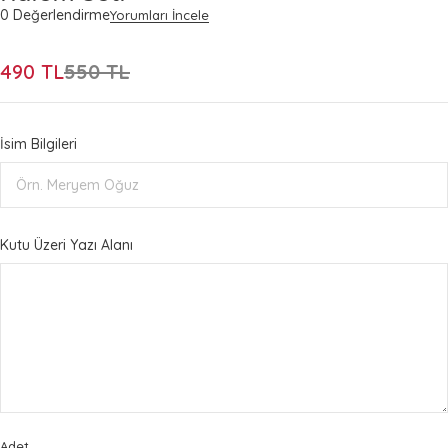
0 Değerlendirme
Yorumları İncele
490
TL
550
TL
İsim Bilgileri
Kutu Üzeri Yazı Alanı
Adet