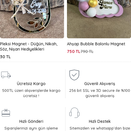
Pleksi Magnet - Düğün, Nikah,
Ahşap Bubble Balonlu Magnet
Söz, Nişan Hediyelikleri
750
TL
790
TL
30
TL
Ücretsiz Kargo
Güvenli Alışveriş
500TL üzeri alışverişlerde kargo
256 bit SSL ve 3D secure ile %100
ücretsiz !
güvenli alışveriş
Hızlı Gönderi
Hızlı Destek
Siparişlerinizi aynı gün işleme
Sitemizden ve whatsapp'dan bize