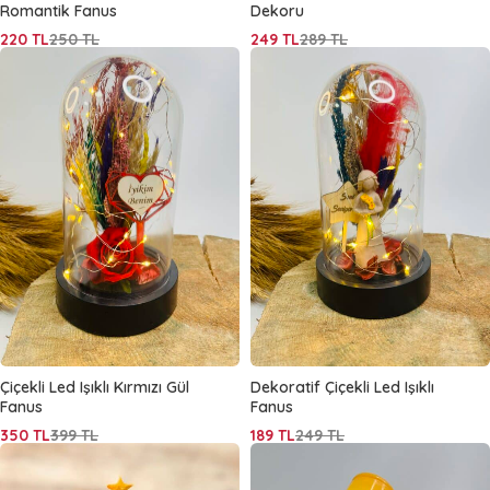
Romantik Fanus
Dekoru
220
TL
250
TL
249
TL
289
TL
Çiçekli Led Işıklı Kırmızı Gül
Dekoratif Çiçekli Led Işıklı
Fanus
Fanus
350
TL
399
TL
189
TL
249
TL