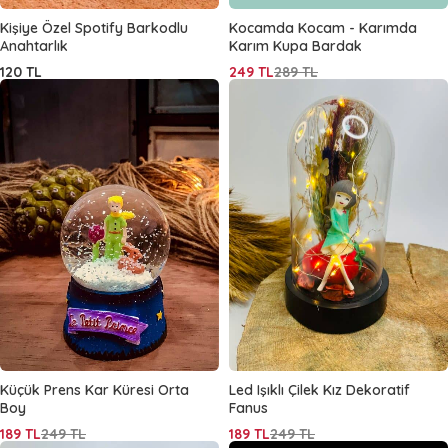
Kişiye Özel Spotify Barkodlu
Kocamda Kocam - Karımda
Anahtarlık
Karım Kupa Bardak
120
TL
249
TL
289
TL
Küçük Prens Kar Küresi Orta
Led Işıklı Çilek Kız Dekoratif
Boy
Fanus
189
TL
249
TL
189
TL
249
TL