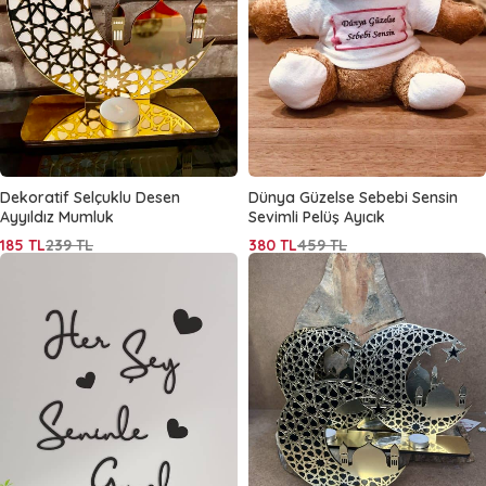
Dekoratif Selçuklu Desen
Dünya Güzelse Sebebi Sensin
Ayyıldız Mumluk
Sevimli Pelüş Ayıcık
185
TL
239
TL
380
TL
459
TL