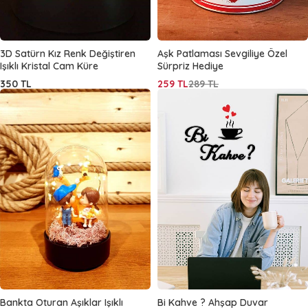
3D Satürn Kız Renk Değiştiren
Aşk Patlaması Sevgiliye Özel
Işıklı Kristal Cam Küre
Sürpriz Hediye
350
TL
259
TL
289
TL
Bankta Oturan Aşıklar Işıklı
Bi Kahve ? Ahşap Duvar