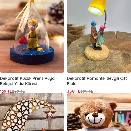
Dekoratif Küçük Prens Rüya
Dekoratif Romantik Sevgili Çift
Bekçisi Yıldız Küresi
Biblo
169
TL
229
TL
350
TL
399
TL