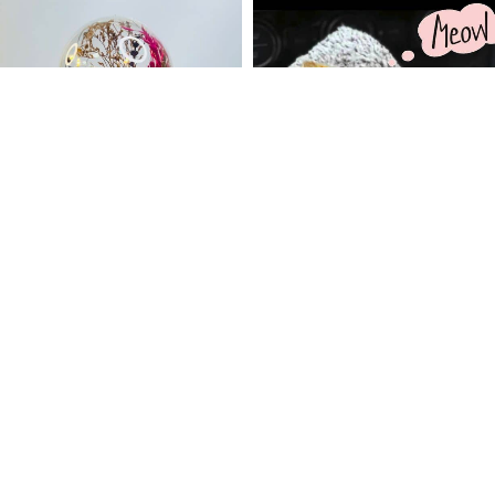
Led Işıklı Dekoratif Limon Kız
Minderde Uyuyan Sevimli Peluş
Fanus
Kedi - Sesli Kawai Cat
189
TL
249
TL
249
TL
290
TL