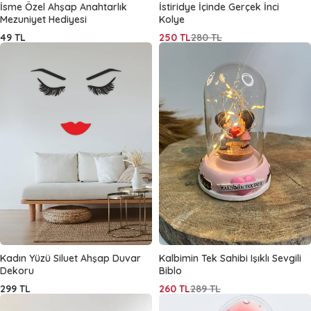
İsme Özel Ahşap Anahtarlık
İstiridye İçinde Gerçek İnci
Mezuniyet Hediyesi
Kolye
49
TL
250
TL
280
TL
Kadın Yüzü Siluet Ahşap Duvar
Kalbimin Tek Sahibi Işıklı Sevgili
Dekoru
Biblo
299
TL
260
TL
289
TL