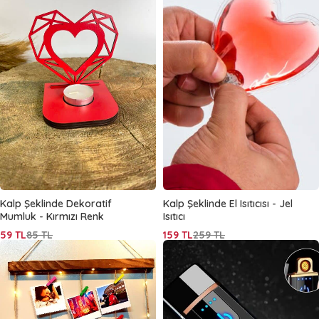
Kalp Şeklinde Dekoratif
Kalp Şeklinde El Isıtıcısı - Jel
Mumluk - Kırmızı Renk
Isıtıcı
59
TL
85
TL
159
TL
259
TL