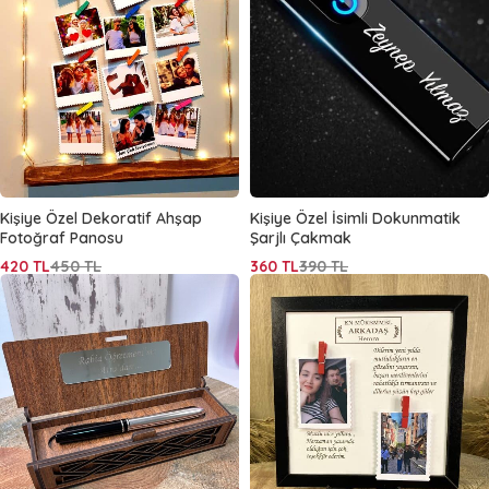
Kişiye Özel İsimli Dokunmatik
Kişiye Özel Dekoratif Ahşap
Şarjlı Çakmak
Fotoğraf Panosu
360
TL
390
TL
420
TL
450
TL