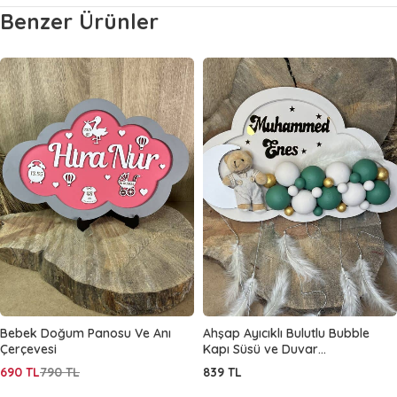
Benzer Ürünler
Bebek Doğum Panosu Ve Anı
Ahşap Ayıcıklı Bulutlu Bubble
Çerçevesi
Kapı Süsü ve Duvar
Dekorasyonu
690
TL
790
TL
839
TL